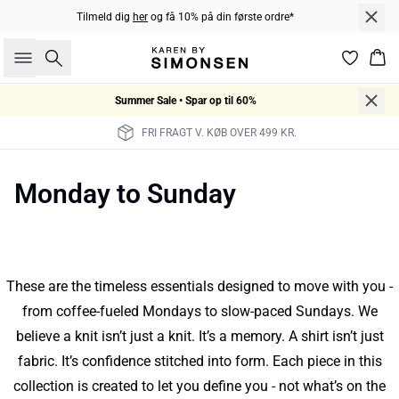
Tilmeld dig
her
og få 10% på din første ordre*
Søg
Kur
Summer Sale • Spar op til 60%
FRI FRAGT V. KØB OVER 499 KR.
Monday to Sunday
These are the timeless essentials designed to move with you -
from coffee-fueled Mondays to slow-paced Sundays. We
believe a knit isn’t just a knit. It’s a memory. A shirt isn’t just
fabric. It’s confidence stitched into form. Each piece in this
collection is created to let you define you - not what’s on the