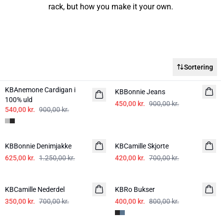
rack, but how you make it your own.
Sortering
-40%
-50%
KBAnemone Cardigan i
KBBonnie Jeans
100% uld
450,00 kr.
900,00 kr.
540,00 kr.
900,00 kr.
-50%
-40%
KBBonnie Denimjakke
KBCamille Skjorte
625,00 kr.
1.250,00 kr.
420,00 kr.
700,00 kr.
-50%
-50%
KBCamille Nederdel
KBRo Bukser
350,00 kr.
700,00 kr.
400,00 kr.
800,00 kr.
-40%
-50%