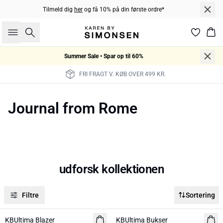
Tilmeld dig
her
og få 10% på din første ordre*
Søg
Kur
Summer Sale • Spar op til 60%
FRI FRAGT V. KØB OVER 499 KR.
Journal from Rome
udforsk kollektionen
Filtre
Sortering
-50%
-50%
KBUltima Blazer
KBUltima Bukser