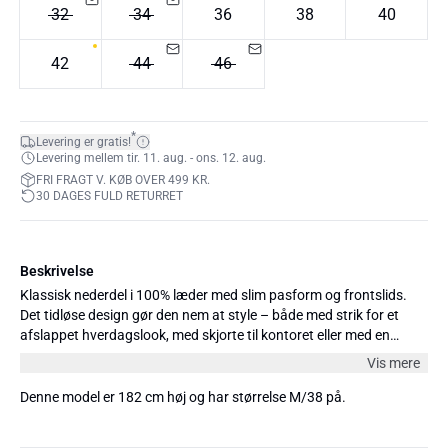
32
34
36
38
40
42
44
46
*
Levering er gratis!
Levering mellem tir. 11. aug. - ons. 12. aug.
FRI FRAGT V. KØB OVER 499 KR.
30 DAGES FULD RETURRET
Beskrivelse
Klassisk nederdel i 100% læder med slim pasform og frontslids.
Det tidløse design gør den nem at style – både med strik for et
afslappet hverdagslook, med skjorte til kontoret eller med en
feminin top til særlige anledninger.
Vis mere
Denne model er 182 cm høj og har størrelse M/38 på.