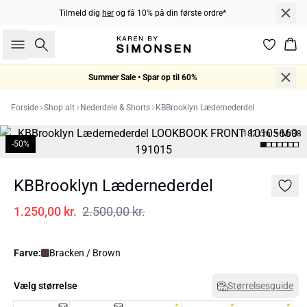
Tilmeld dig
her
og få 10% på din første ordre*
Søg
Kur
Summer Sale • Spar op til 60%
Forside
Shop alt
Nederdele & Shorts
KBBrooklyn Lædernederdel
182 cm • M/38
-50%
KBBrooklyn Lædernederdel
1.250,00 kr.
2.500,00 kr.
Farve:
Bracken / Brown
Vælg størrelse
Størrelsesguide