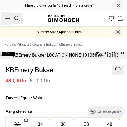
Tilmeld dig
her
og få 10% på din første ordre*
Søg
Kur
Summer Sale • Spar op til 60%
Forside
Shop alt
Jeans & Bukser
KBEmery Bukser
-40%
KBEmery Bukser
480,00 kr.
800,00 kr.
Farve:
Egret / White
Vælg størrelse
Størrelsesguide
32
34
36
38
40