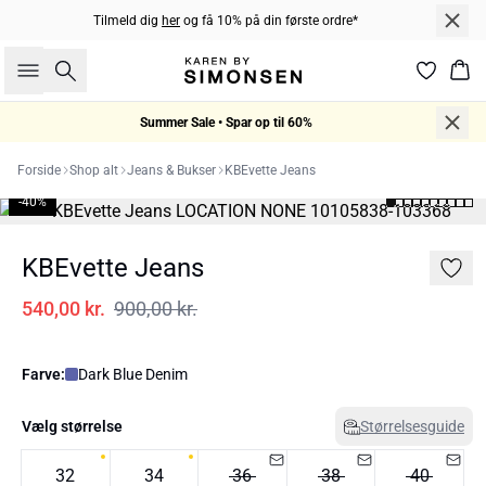
Tilmeld dig
her
og få 10% på din første ordre*
Søg
Kur
Summer Sale • Spar op til 60%
Forside
Shop alt
Jeans & Bukser
KBEvette Jeans
-40%
KBEvette Jeans
540,00 kr.
900,00 kr.
Farve:
Dark Blue Denim
Vælg størrelse
Størrelsesguide
32
34
36
38
40