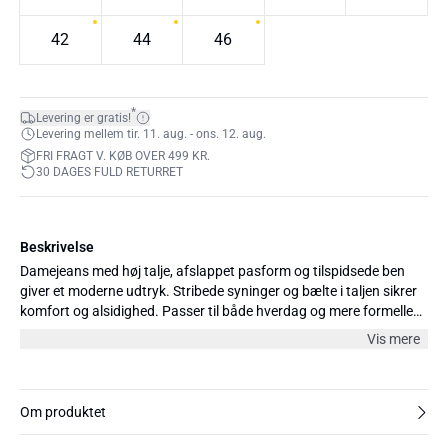
42
44
46
*
Levering er gratis!
Levering mellem tir. 11. aug. - ons. 12. aug.
FRI FRAGT V. KØB OVER 499 KR.
30 DAGES FULD RETURRET
Beskrivelse
Damejeans med høj talje, afslappet pasform og tilspidsede ben
giver et moderne udtryk. Stribede syninger og bælte i taljen sikrer
komfort og alsidighed. Passer til både hverdag og mere formelle
lejligheder.
Vis mere
Om produktet