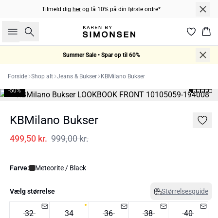
Tilmeld dig
her
og få 10% på din første ordre*
Søg
Kur
Summer Sale • Spar op til 60%
Forside
Shop alt
Jeans & Bukser
KBMilano Bukser
-50%
KBMilano Bukser
499,50 kr.
999,00 kr.
Farve:
Meteorite / Black
Vælg størrelse
Størrelsesguide
32
34
36
38
40