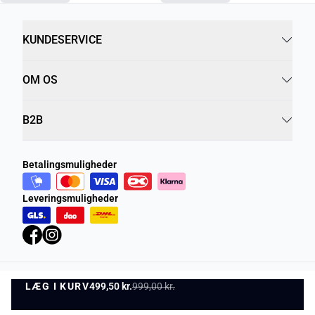
KUNDESERVICE
OM OS
B2B
Betalingsmuligheder
Leveringsmuligheder
LÆG I KURV
Privatlivspolitik
499,50 kr.
999,00 kr.
Vilkår og betingelser
LÆG I KURV
©
DK Company Online A/S
2026