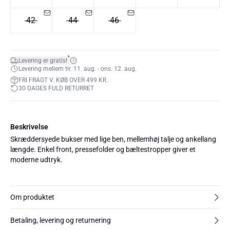
42
44
46
*
Levering er gratis!
Levering mellem tir. 11. aug. - ons. 12. aug.
FRI FRAGT V. KØB OVER 499 KR.
30 DAGES FULD RETURRET
Beskrivelse
Skræddersyede bukser med lige ben, mellemhøj talje og ankellang
længde. Enkel front, pressefolder og bæltestropper giver et
moderne udtryk.
Om produktet
Betaling, levering og returnering