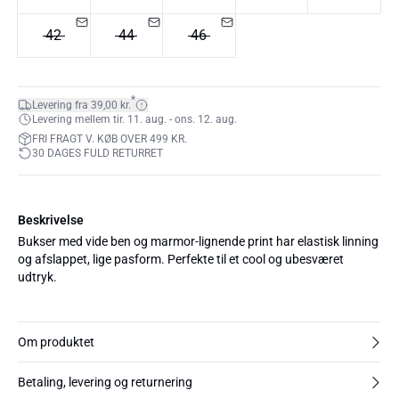
42
44
46
*
Levering fra 39,00 kr.
Levering mellem tir. 11. aug. - ons. 12. aug.
FRI FRAGT V. KØB OVER 499 KR.
30 DAGES FULD RETURRET
Beskrivelse
Bukser med vide ben og marmor-lignende print har elastisk linning
og afslappet, lige pasform. Perfekte til et cool og ubesværet
udtryk.
Om produktet
Betaling, levering og returnering