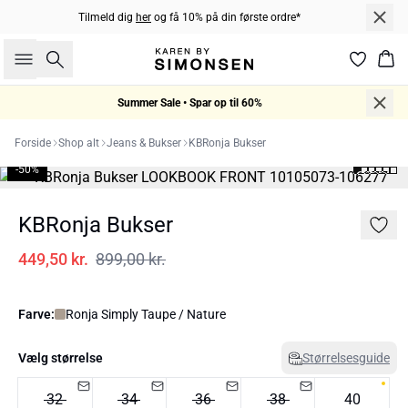
Tilmeld dig
her
og få 10% på din første ordre*
Søg
Kur
Summer Sale • Spar op til 60%
Forside
Shop alt
Jeans & Bukser
KBRonja Bukser
-50%
KBRonja Bukser
449,50 kr.
899,00 kr.
Farve:
Ronja Simply Taupe / Nature
Vælg størrelse
Størrelsesguide
32
34
36
38
40