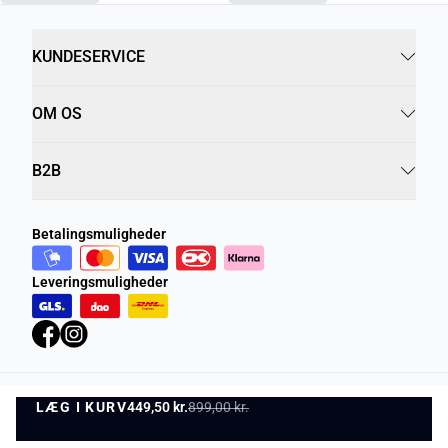
KUNDESERVICE
OM OS
B2B
Betalingsmuligheder
Leveringsmuligheder
LÆG I KURV
Privatlivspolitik
449,50 kr.
899,00 kr.
Vilkår og betingelser
LÆG I KURV
©
DK Company Online A/S
2026