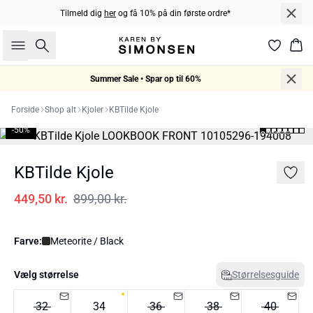
Tilmeld dig
her
og få 10% på din første ordre*
Søg
Kur
Summer Sale • Spar op til 60%
Forside
Shop alt
Kjoler
KBTilde Kjole
-50%
KBTilde Kjole
449,50 kr.
899,00 kr.
Farve:
Meteorite / Black
Vælg størrelse
Størrelsesguide
32
34
36
38
40