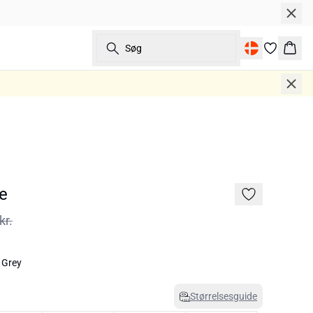
Søg
Kurv
e
kr.
 Grey
Størrelsesguide