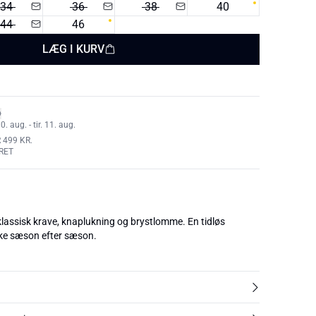
34
36
38
40
44
46
LÆG I KURV
 aug. - tir. 11. aug.
 499 KR.
RET
lassisk krave, knaplukning og brystlomme. En tidløs
lske sæson efter sæson.