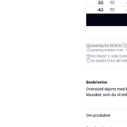
32
42
*
Levering fra 39,00 kr.
Levering mellem man. 10.
FRI FRAGT V. KØB OVER
30 DAGES FULD RETUR
Beskrivelse
Oversized skjorte med k
klassiker, som du vil e
Om produktet