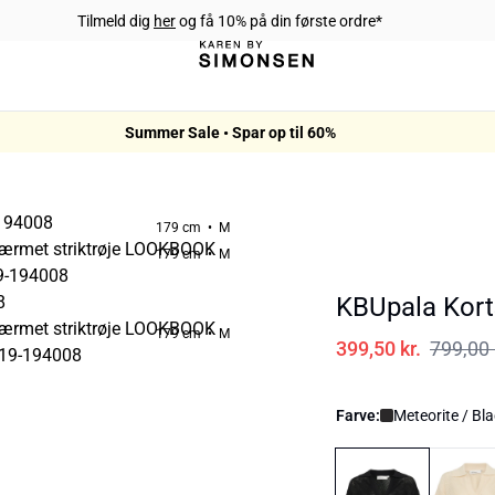
Tilmeld dig
her
og få 10% på din første ordre*
Summer Sale • Spar op til 60%
179 cm • M
179 cm • M
KBUpala Kort
179 cm • M
399,50 kr.
799,00 
Farve:
Meteorite / Bl