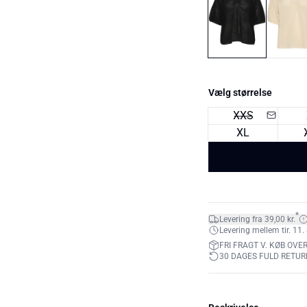
Vælg størrelse
XXS
XL
*
Levering fra 39,00 kr.
Levering mellem tir. 11. 
FRI FRAGT V. KØB OVER
30 DAGES FULD RETUR