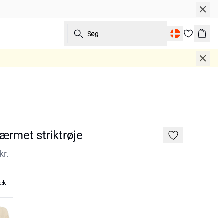
Søg
Kurv
ærmet striktrøje
kr.
ack