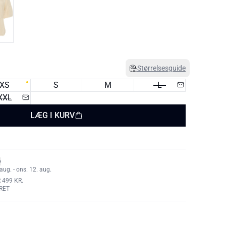
Størrelsesguide
XS
S
M
L
XXL
LÆG I KURV
aug. - ons. 12. aug.
 499 KR.
RET