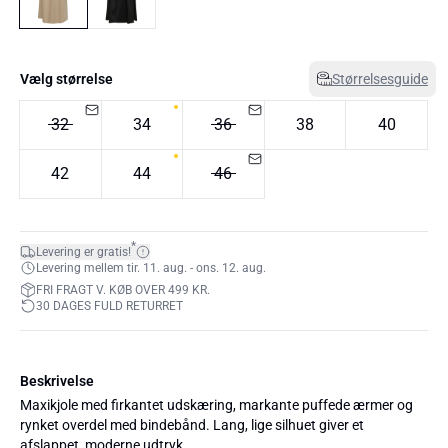
Vælg størrelse
Størrelsesguide
32
34
36
38
40
42
44
46
*
Levering er gratis!
Levering mellem tir. 11. aug. - ons. 12. aug.
FRI FRAGT V. KØB OVER 499 KR.
30 DAGES FULD RETURRET
Beskrivelse
Maxikjole med firkantet udskæring, markante puffede ærmer og
rynket overdel med bindebånd. Lang, lige silhuet giver et
afslappet, moderne udtryk.