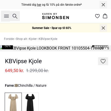
Tilmeld dig
her
og få 10% på din første ordre*
Søg
Kur
Summer Sale • Spar op til 60%
Forside
Shop alt
Kjoler
KBVipse Kjole
-50%
169 cm • S
KBVipse Kjole
649,50 kr.
1.299,00 kr.
Farve:
Chinchilla / Nature