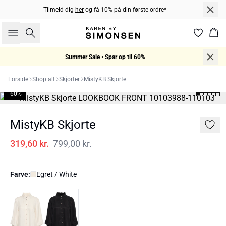
Tilmeld dig
her
og få 10% på din første ordre*
Søg
Kur
Summer Sale • Spar op til 60%
Forside
Shop alt
Skjorter
MistyKB Skjorte
-60%
MistyKB Skjorte
319,60 kr.
799,00 kr.
Farve:
Egret / White