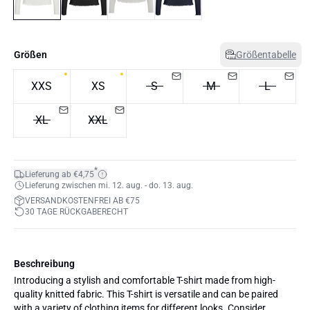
Größen
Größentabelle
XXS
XS
S
M
L
XL
XXL
*
Lieferung ab €4,75
Lieferung zwischen mi. 12. aug. - do. 13. aug.
VERSANDKOSTENFREI AB €75
30 TAGE RÜCKGABERECHT
Beschreibung
Introducing a stylish and comfortable T-shirt made from high-
quality knitted fabric. This T-shirt is versatile and can be paired
with a variety of clothing items for different looks. Consider