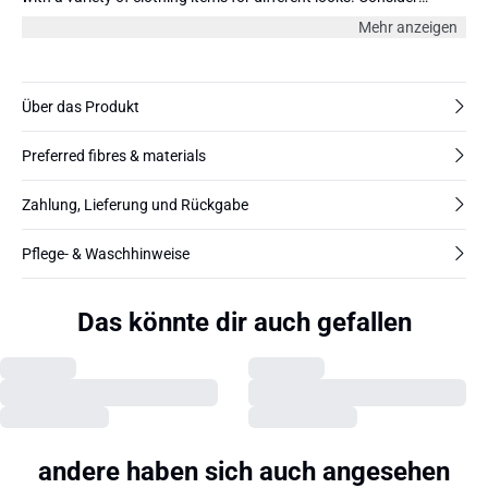
matching it with a denim jacket and high-waisted jeans for a
Mehr anzeigen
casual yet chic outfit or dress it up with a blazer and trousers for a
business casual look. Elevate your wardrobe with this classic T-
shirt that is perfect for any occasion. The model is 177 cm and
wearing size 36/S.
Über das Produkt
Preferred fibres & materials
Zahlung, Lieferung und Rückgabe
Pflege- & Waschhinweise
Das könnte dir auch gefallen
andere haben sich auch angesehen