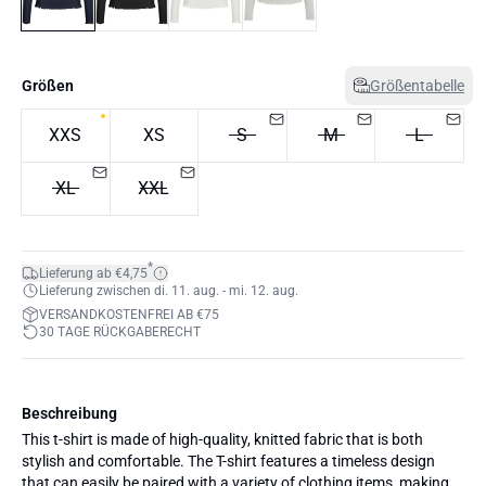
Größen
Größentabelle
XXS
XS
S
M
L
XL
XXL
*
Lieferung ab €4,75
Lieferung zwischen di. 11. aug. - mi. 12. aug.
VERSANDKOSTENFREI AB €75
30 TAGE RÜCKGABERECHT
Beschreibung
This t-shirt is made of high-quality, knitted fabric that is both
stylish and comfortable. The T-shirt features a timeless design
that can easily be paired with a variety of clothing items, making it