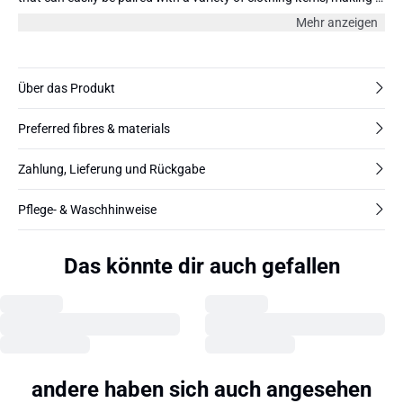
a versatile addition to any wardrobe. Pair it with jeans, skirts, or
Mehr anzeigen
shorts for a chic and effortless look. Don't forget to accessorize
with your favorite jewelry and footwear to complete the outfit. The
model is 180 cm and wearing size 36/S.
Über das Produkt
Preferred fibres & materials
Zahlung, Lieferung und Rückgabe
Pflege- & Waschhinweise
Das könnte dir auch gefallen
andere haben sich auch angesehen