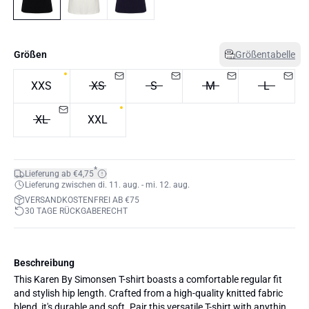
Größen
Größentabelle
XXS
XS
S
M
L
XL
XXL
*
Lieferung ab €4,75
Lieferung zwischen di. 11. aug. - mi. 12. aug.
VERSANDKOSTENFREI AB €75
30 TAGE RÜCKGABERECHT
Beschreibung
This Karen By Simonsen T-shirt boasts a comfortable regular fit
and stylish hip length. Crafted from a high-quality knitted fabric
blend, it's durable and soft. Pair this versatile T-shirt with anything