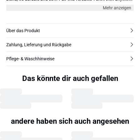
from jeans to skirts and dress it up or down. For a complete look,
Mehr anzeigen
consider layering it with a cardigan or blazer and accessorizing
with statement jewelry. The model is 180 cm and wearing size
36/S.
Über das Produkt
Zahlung, Lieferung und Rückgabe
Pflege- & Waschhinweise
Das könnte dir auch gefallen
andere haben sich auch angesehen