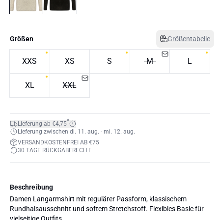
Größen
Größentabelle
XXS
XS
S
M
L
XL
XXL
*
Lieferung ab €4,75
Lieferung zwischen di. 11. aug. - mi. 12. aug.
VERSANDKOSTENFREI AB €75
30 TAGE RÜCKGABERECHT
Beschreibung
Damen Langarmshirt mit regulärer Passform, klassischem
Rundhalsausschnitt und softem Stretchstoff. Flexibles Basic für
vielseitige Outfits.