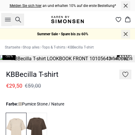
Melden Sie sich hier
an und erhalten 10% auf die erste Bestellung*
Suche
War
Summer Sale • Spare bis zu 60%
Startseite
Shop alles
Tops & T-shirts
KBBecilla T-shirt
-50%
178 cm • M/38
KBBecilla T-shirt
€29,50
€59,00
Farbe:
Pumice Stone / Nature