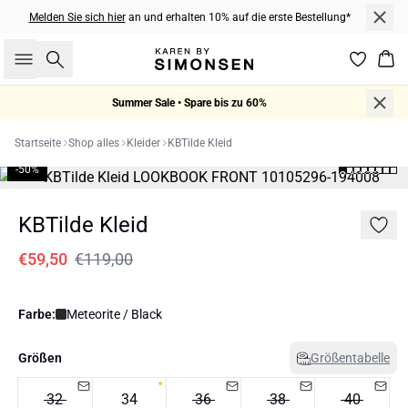
Melden Sie sich hier
an und erhalten 10% auf die erste Bestellung*
Suche
War
Summer Sale • Spare bis zu 60%
Startseite
Shop alles
Kleider
KBTilde Kleid
-50%
KBTilde Kleid
€59,50
€119,00
Farbe:
Meteorite / Black
Größen
Größentabelle
32
34
36
38
40