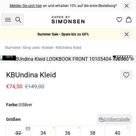
Melden Sie sich hier
an und erhalten 10% auf die erste Bestellung*
Suche
War
Summer Sale • Spare bis zu 60%
Startseite
Shop alles
Kleider
KBUndina Kleid
-50%
179 cm • M
KBUndina Kleid
€74,50
€149,00
Farbe:
Silver
Größen
Größentabelle
32
34
36
38
40