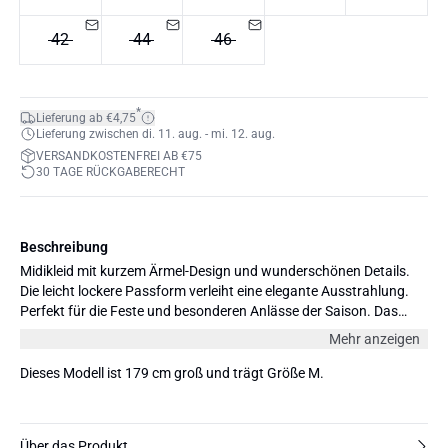
42
44
46
*
Lieferung ab €4,75
Lieferung zwischen di. 11. aug. - mi. 12. aug.
VERSANDKOSTENFREI AB €75
30 TAGE RÜCKGABERECHT
Beschreibung
Midikleid mit kurzem Ärmel-Design und wunderschönen Details.
Die leicht lockere Passform verleiht eine elegante Ausstrahlung.
Perfekt für die Feste und besonderen Anlässe der Saison. Das
Model ist 179 cm groß und trägt Größe 36/S.
Mehr anzeigen
Dieses Modell ist 179 cm groß und trägt Größe M.
Über das Produkt