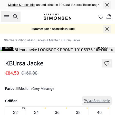
Melden Sie sich hier
an und erhalten 10% auf die erste Bestellung*
Suche
War
Summer Sale • Spare bis zu 60%
Startseite
Shop alles
Jacken & Mäntel
KBUrsa Jacke
-50%
169 cm • S
KBUrsa Jacke
€84,50
€169,00
Farbe:
Medium Grey Melange
Größen
Größentabelle
32
34
36
38
40