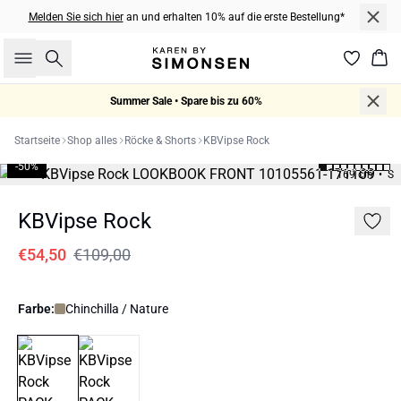
Melden Sie sich hier
an und erhalten 10% auf die erste Bestellung*
Suche
War
Summer Sale • Spare bis zu 60%
Startseite
Shop alles
Röcke & Shorts
KBVipse Rock
-50%
169 cm • S
KBVipse Rock
€54,50
€109,00
Farbe:
Chinchilla / Nature