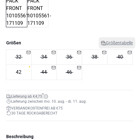
Größen
Größentabelle
32
34
36
38
40
42
44
46
*
Lieferung ab €4,75
Lieferung zwischen mo. 10. aug. - di. 11. aug.
VERSANDKOSTENFREI AB €75
30 TAGE RÜCKGABERECHT
Beschreibung