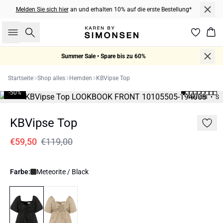
Melden Sie sich hier
an und erhalten 10% auf die erste Bestellung*
Suche
War
Summer Sale • Spare bis zu 60%
Startseite
Shop alles
Hemden
KBVipse Top
-50%
169 cm • S
KBVipse Top
€59,50
€119,00
Farbe:
Meteorite / Black