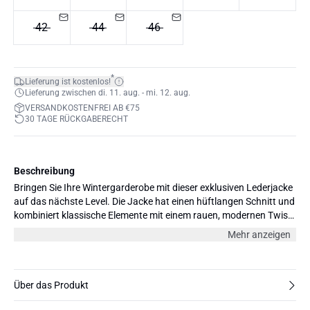
42
44
46
*
Lieferung ist kostenlos!
Lieferung zwischen di. 11. aug. - mi. 12. aug.
VERSANDKOSTENFREI AB €75
30 TAGE RÜCKGABERECHT
Beschreibung
Bringen Sie Ihre Wintergarderobe mit dieser exklusiven Lederjacke
auf das nächste Level. Die Jacke hat einen hüftlangen Schnitt und
kombiniert klassische Elemente mit einem rauen, modernen Twist
– das perfekte Statement-Piece. Ein zeitloser Klassiker, auf den Sie
Mehr anzeigen
Saison für Saison zählen können.
Über das Produkt