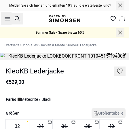
Melden Sie sich hier
an und erhalten 10% auf die erste Bestellung*
Suche
War
Summer Sale • Spare bis zu 60%
Startseite
Shop alles
Jacken & Mäntel
KleoKB Lederjacke
KleoKB Lederjacke
€529,00
Farbe:
Meteorite / Black
Größen
Größentabelle
32
34
36
38
40