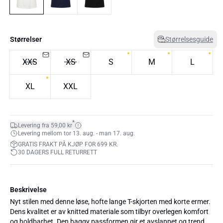
Størrelser
Størrelsesguide
XXS
XS
S
M
L
XL
XXL
*
Levering fra 59,00 kr
Levering mellom tor 13. aug. - man 17. aug.
GRATIS FRAKT PÅ KJØP FOR 699 KR.
30 DAGERS FULL RETURRETT
Beskrivelse
Nyt stilen med denne løse, hofte lange T-skjorten med korte ermer.
Dens kvalitet er av knitted materiale som tilbyr overlegen komfort
og holdbarhet. Den baggy passformen gir et avslappet og trendy