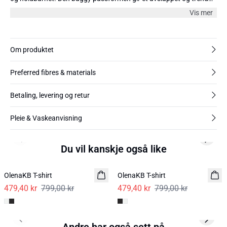
utseende. Denne T-skjorten vil se flott ut med jeans eller en pen
Vis mer
skjørt for en mer oppkledd anledning. Modellen er 180 cm og har
på seg størrelse 36/S.
Om produktet
Preferred fibres & materials
Betaling, levering og retur
Pleie & Vaskeanvisning
Previous slide
Next s
Du vil kanskje også like
-40%
-40%
OlenaKB T-shirt
OlenaKB T-shirt
479,40 kr
799,00 kr
479,40 kr
799,00 kr
Previous slide
Next s
Andre har også sett på