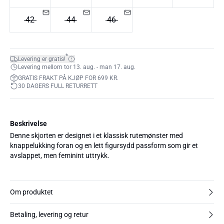
42
44
46
*
Levering er gratis!
Levering mellom tor 13. aug. - man 17. aug.
GRATIS FRAKT PÅ KJØP FOR 699 KR.
30 DAGERS FULL RETURRETT
Beskrivelse
Denne skjorten er designet i et klassisk rutemønster med
knappelukking foran og en lett figursydd passform som gir et
avslappet, men feminint uttrykk.
Om produktet
Betaling, levering og retur