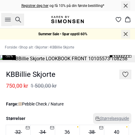
Registrer deg her
og få 10% på din første bestilling*
Søk
Han
Summer Sale • Spar opptil 60%
Forside
Shop alt
Skjorter
KBBillie Skjorte
-50%
KBBillie Skjorte
750,00 kr
1 500,00 kr
Farge:
Pebble Check / Nature
Størrelser
Størrelsesguide
32
34
36
38
40