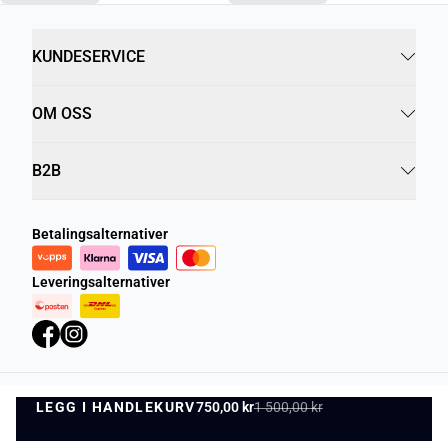
KUNDESERVICE
OM OSS
B2B
Betalingsalternativer
Leveringsalternativer
LEGG I HANDLEKURV
Personvernregler
750,00 kr
Vilkår og betingelser
1 500,00 kr
LEGG I HANDLEKURV
©
DK Company Online AS
2026