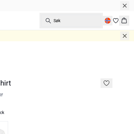
Søk
Hand
hirt
kr
ack