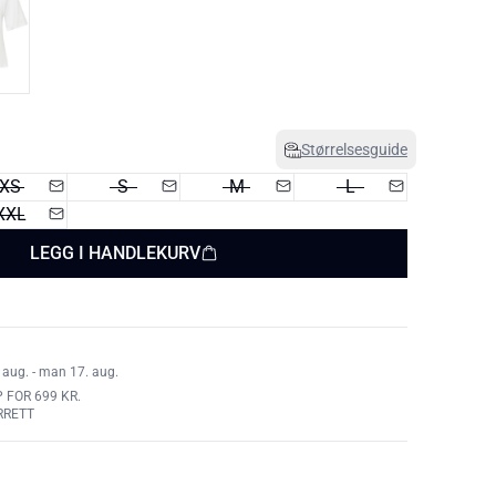
Størrelsesguide
XS
S
M
L
XXL
LEGG I HANDLEKURV
 aug. - man 17. aug.
 FOR 699 KR.
RRETT