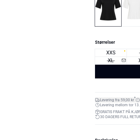
Størrelser
XXS
XL
*
Levering fra 59,00 kr
Levering mellom tor 13.
GRATIS FRAKT PÅ KJØP
30 DAGERS FULL RETU