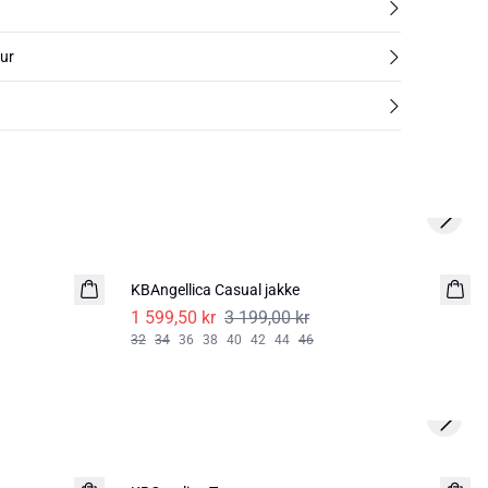
tur
Next s
-50%
KBAngellica Casual jakke
1 599,50 kr
3 199,00 kr
32
34
36
38
40
42
44
46
Next s
-50%