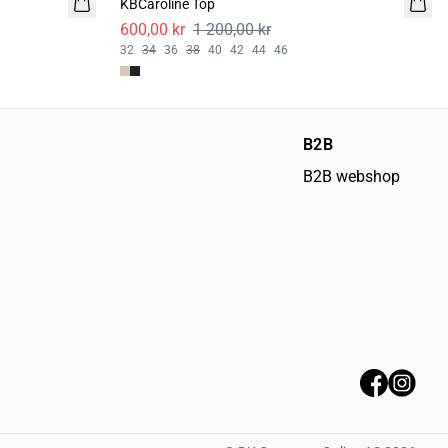
KBCaroline Top
600,00 kr
1 200,00 kr
32
34
36
38
40
42
44
46
B2B
B2B webshop