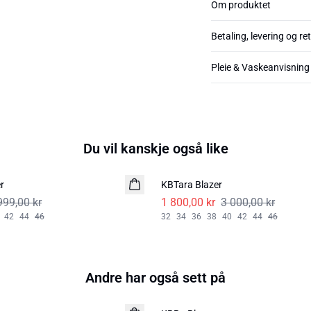
Om produktet
Betaling, levering og re
Pleie & Vaskeanvisning
Du vil kanskje også like
-40%
r
KBTara Blazer
999,00 kr
1 800,00 kr
3 000,00 kr
42
44
46
32
34
36
38
40
42
44
46
Andre har også sett på
-40%