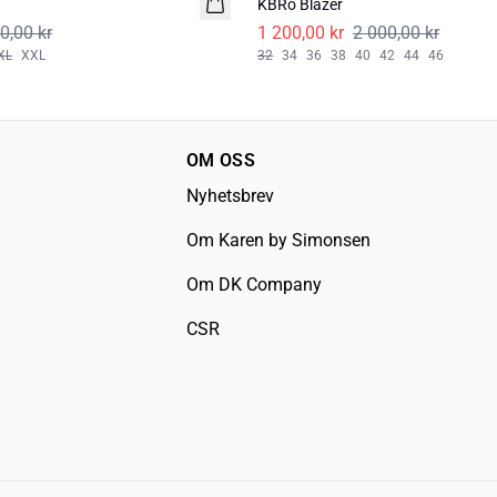
KBRo Blazer
0,00 kr
1 200,00 kr
2 000,00 kr
XL
XXL
32
34
36
38
40
42
44
46
OM OSS
Nyhetsbrev
Om Karen by Simonsen
Om DK Company
CSR