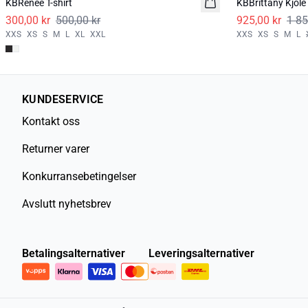
KBRenee T-shirt
KBBrittany Kjole
300,00 kr
500,00 kr
925,00 kr
1 85
XXS
XS
S
M
L
XL
XXL
XXS
XS
S
M
L
KUNDESERVICE
Kontakt oss
Returner varer
Konkurransebetingelser
Avslutt nyhetsbrev
Betalingsalternativer
Leveringsalternativer