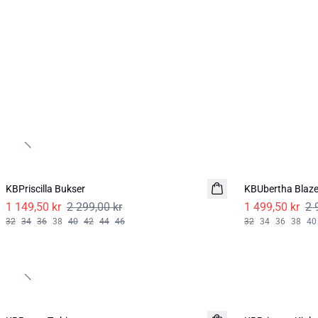
Previous slide
-50%
-50%
KBPriscilla Bukser
KBUbertha Blaze
1 149,50 kr
2 299,00 kr
1 499,50 kr
2 
32
34
36
38
40
42
44
46
32
34
36
38
40
Previous slide
-40%
-50%