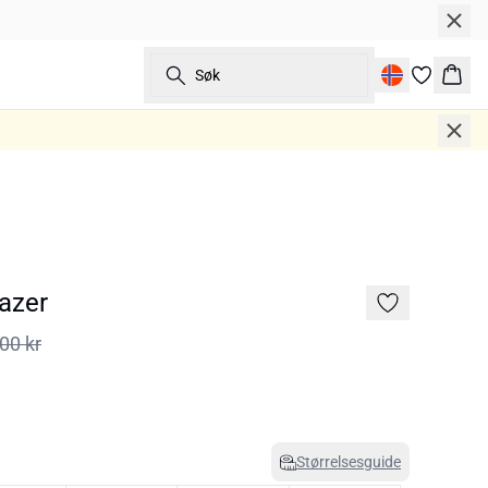
Søk
Hand
lazer
00 kr
Størrelsesguide