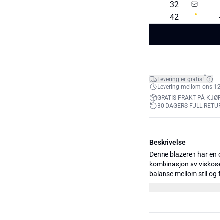
32
42
*
Levering er gratis!
Levering mellom ons 12. 
GRATIS FRAKT PÅ KJØP
30 DAGERS FULL RETU
Beskrivelse
Denne blazeren har en o
kombinasjon av viskose,
balanse mellom stil og 
anledninger. 