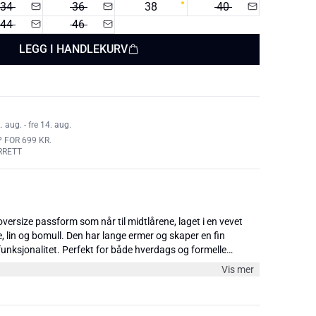
34
36
38
40
44
46
LEGG I HANDLEKURV
aug. - fre 14. aug.
 FOR 699 KR.
RRETT
versize passform som når til midtlårene, laget i en vevet
 lin og bomull. Den har lange ermer og skaper en fin
funksjonalitet. Perfekt for både hverdags og formelle
Modellen er 176 cm og har på seg størrelse 38/M.
Vis mer