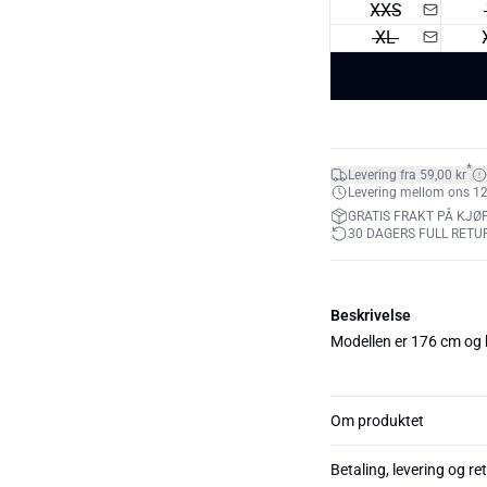
XXS
XL
*
Levering fra 59,00 kr
Levering mellom ons 12. 
GRATIS FRAKT PÅ KJØP
30 DAGERS FULL RETU
Beskrivelse
Modellen er 176 cm og 
Om produktet
Betaling, levering og re