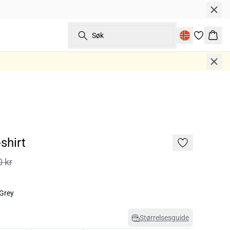
Søk
Hand
shirt
0 kr
 Grey
Størrelsesguide