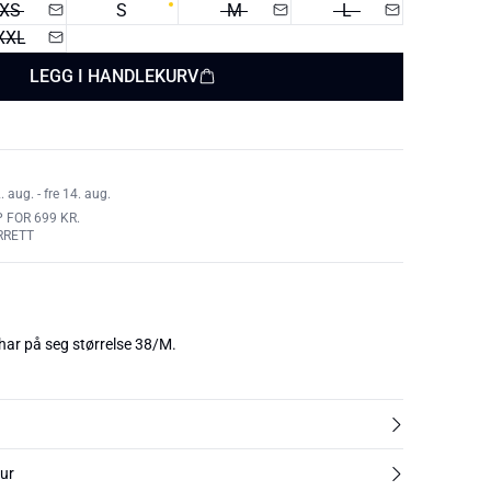
XS
S
M
L
XXL
LEGG I HANDLEKURV
aug. - fre 14. aug.
 FOR 699 KR.
RRETT
har på seg størrelse 38/M.
tur