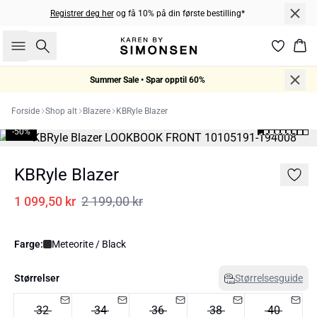
Registrer deg her
og få 10% på din første bestilling*
Søk
Han
Summer Sale • Spar opptil 60%
Forside
Shop alt
Blazere
KBRyle Blazer
-50%
KBRyle Blazer
1 099,50 kr
2 199,00 kr
Farge:
Meteorite / Black
Størrelser
Størrelsesguide
32
34
36
38
40