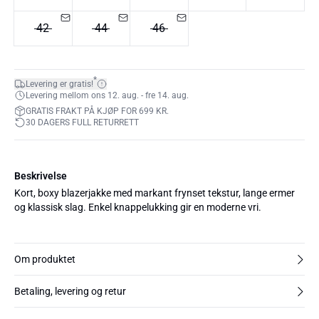
42
44
46
*
Levering er gratis!
Levering mellom ons 12. aug. - fre 14. aug.
GRATIS FRAKT PÅ KJØP FOR 699 KR.
30 DAGERS FULL RETURRETT
Beskrivelse
Kort, boxy blazerjakke med markant frynset tekstur, lange ermer
og klassisk slag. Enkel knappelukking gir en moderne vri.
Om produktet
Betaling, levering og retur