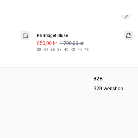
Next s
-50%
KBBridget Bluse
850,00 kr
1 700,00 kr
32
34
36
38
40
42
44
46
B2B
B2B webshop