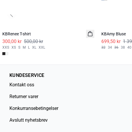
Previous slide
-40%
-50%
KBRenee T-shirt
KBAmy Bluse
300,00 kr
500,00 kr
699,50 kr
1 39
XXS
XS
S
M
L
XL
XXL
32
34
36
38
40
KUNDESERVICE
Kontakt oss
Returner varer
Konkurransebetingelser
Avslutt nyhetsbrev