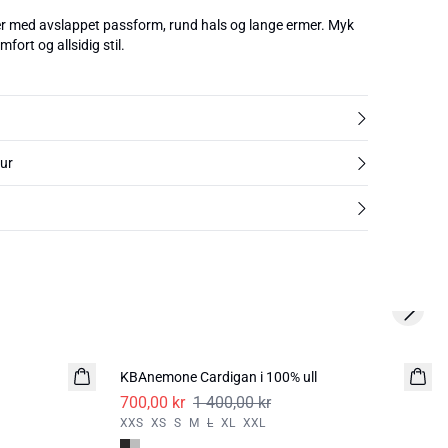
r med avslappet passform, rund hals og lange ermer. Myk
fort og allsidig stil.
tur
Next s
-50%
KBAnemone Cardigan i 100% ull
700,00 kr
1 400,00 kr
XXS
XS
S
M
L
XL
XXL