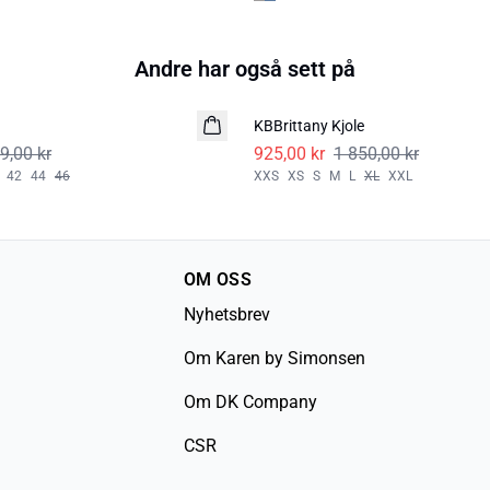
Andre har også sett på
-50%
KBBrittany Kjole
9,00 kr
925,00 kr
1 850,00 kr
42
44
46
XXS
XS
S
M
L
XL
XXL
OM OSS
Nyhetsbrev
Om Karen by Simonsen
Om DK Company
CSR