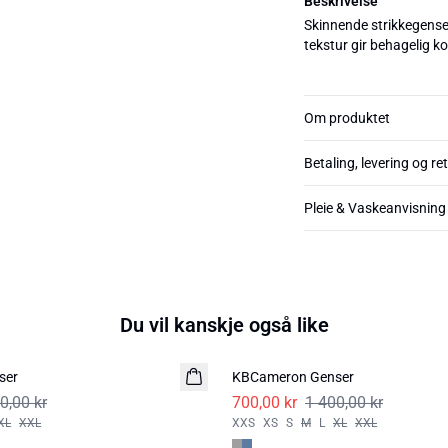
Beskrivelse
Skinnende strikkegense
tekstur gir behagelig kom
Om produktet
Betaling, levering og re
Pleie & Vaskeanvisning
Du vil kanskje også like
-50%
ser
KBCameron Genser
0,00 kr
700,00 kr
1 400,00 kr
XL
XXL
XXS
XS
S
M
L
XL
XXL