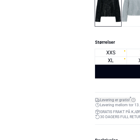
Størrelser
XXS
XL
*
Levering er gratis!
Levering mellom tor 13.
GRATIS FRAKT PÅ KJØP
30 DAGERS FULL RETU