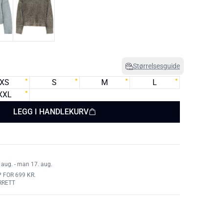
Størrelsesguide
XS
S
M
L
XXL
LEGG I HANDLEKURV
 aug. - man 17. aug.
 FOR 699 KR.
RRETT