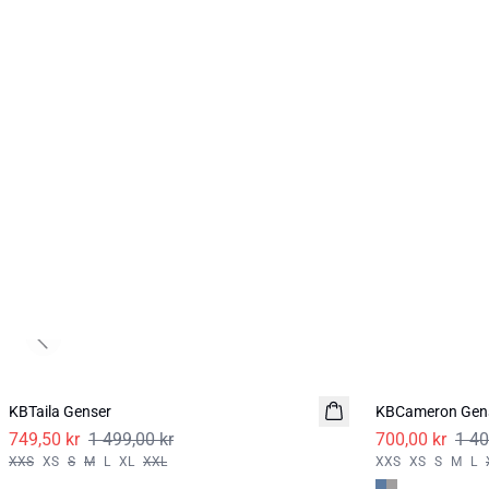
Previous slide
-50%
-50%
KBTaila Genser
KBCameron Gen
749,50 kr
1 499,00 kr
700,00 kr
1 40
XXS
XS
S
M
L
XL
XXL
XXS
XS
S
M
L