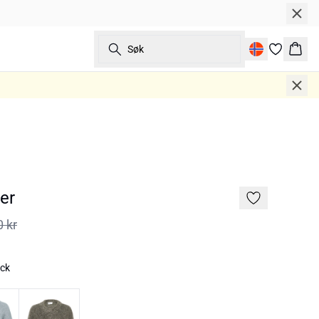
Søk
Hand
er
0 kr
ack