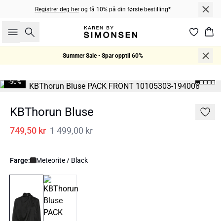
Registrer deg her
og få 10% på din første bestilling*
Søk
Han
Summer Sale • Spar opptil 60%
-50%
KBThorun Bluse
749,50 kr
1 499,00 kr
Farge:
Meteorite / Black