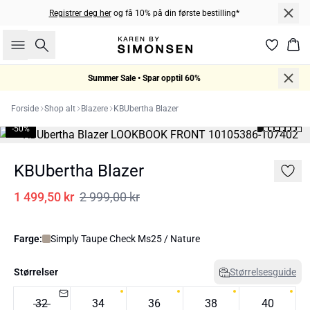
Registrer deg her
og få 10% på din første bestilling*
Søk
Han
Summer Sale • Spar opptil 60%
Forside
Shop alt
Blazere
KBUbertha Blazer
-50%
KBUbertha Blazer
1 499,50 kr
2 999,00 kr
Farge:
Simply Taupe Check Ms25 / Nature
Størrelser
Størrelsesguide
32
34
36
38
40