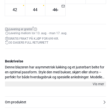
42
44
46
*
Levering er gratis!
Levering mellom tor 13. aug. - man 17. aug.
GRATIS FRAKT PÅ KJØP FOR 699 KR.
30 DAGERS FULL RETURRETT
Beskrivelse
Denne blazeren har asymmetrisk lukking og et justerbart belte for
en optimal passform. Style den med bukser, skjørt eller shorts –
perfekt for både hverdagsbruk og spesielle anledninger. Modellen
er 179 cm høy og bruker størrelse 36/S.
Vis mer
Om produktet