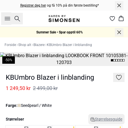
Registrer deg her
og få 10% på din første bestilling*
Søk
Han
Summer Sale • Spar opptil 60%
Forside
Shop alt
Blazere
KBUmbro Blazer i linblanding
-50%
KBUmbro Blazer i linblanding
1 249,50 kr
2 499,00 kr
Farge:
Seedpearl / White
Størrelser
Størrelsesguide