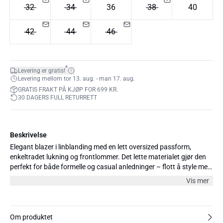
32
34
36
38
40
42
44
46
*
Levering er gratis!
Levering mellom tor 13. aug. - man 17. aug.
GRATIS FRAKT PÅ KJØP FOR 699 KR.
30 DAGERS FULL RETURRETT
Beskrivelse
Elegant blazer i linblanding med en lett oversized passform,
enkeltradet lukning og frontlommer. Det lette materialet gjør den
perfekt for både formelle og casual anledninger – flott å style med
matchende bukser, jeans eller over en kjole.
Vis mer
Om produktet