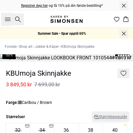
Registrer deg her
og få 10% på din første bestilling*
Søk
Han
Summer Sale • Spar opptil 60%
Forside
Shop alt
Jakker & Kåper
KBUmoja Skinnjakke
-50%
179 cm • M
KBUmoja Skinnjakke
3 849,50 kr
7 699,00 kr
Farge:
Caribou / Brown
Størrelser
Størrelsesguide
32
34
36
38
40