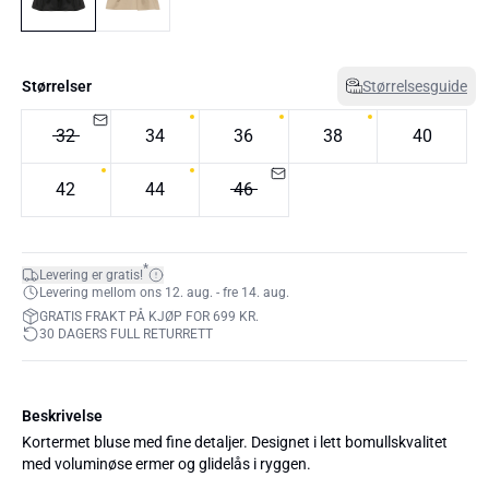
Størrelser
Størrelsesguide
32
34
36
38
40
42
44
46
*
Levering er gratis!
Levering mellom ons 12. aug. - fre 14. aug.
GRATIS FRAKT PÅ KJØP FOR 699 KR.
30 DAGERS FULL RETURRETT
Beskrivelse
Kortermet bluse med fine detaljer. Designet i lett bomullskvalitet
med voluminøse ermer og glidelås i ryggen.