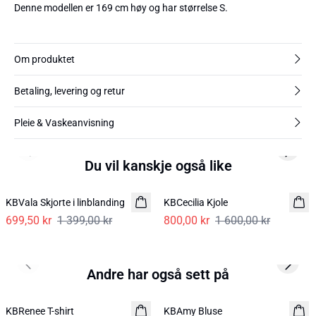
Denne modellen er 169 cm høy og har størrelse S.
Om produktet
Betaling, levering og retur
Pleie & Vaskeanvisning
Previous slide
Next s
Du vil kanskje også like
-50%
-50%
KBVala Skjorte i linblanding
KBCecilia Kjole
699,50 kr
1 399,00 kr
800,00 kr
1 600,00 kr
Previous slide
Next s
Andre har også sett på
-40%
-50%
KBRenee T-shirt
KBAmy Bluse