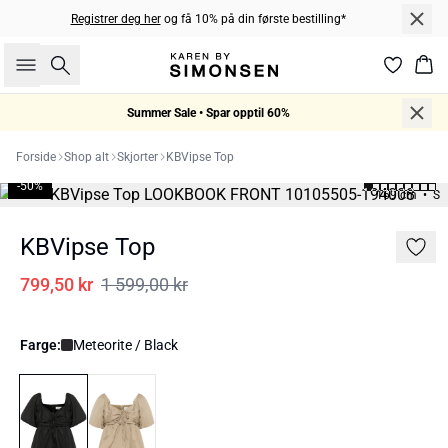
Registrer deg her
og få 10% på din første bestilling*
Søk
Han
Summer Sale • Spar opptil 60%
Forside
Shop alt
Skjorter
KBVipse Top
-50%
169 cm • S
KBVipse Top
799,50 kr
1 599,00 kr
Farge:
Meteorite / Black