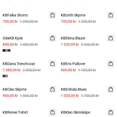
-40%
-40%
KBFalka Shorts
KBUrith Skjorte
720,00 kr
1 200,00 kr
720,00 kr
1 200,00 kr
-40%
-40%
OdaKB Kjole
KBElena Blazer
840,00 kr
1 400,00 kr
1 320,00 kr
2 200,00 kr
-40%
-40%
KBDana Trenchcoat
KBEris Pullover
1 380,00 kr
2 300,00 kr
660,00 kr
1 100,00 kr
-40%
-40%
KBCleo Skjorte
KBErlinda Bluse
900,00 kr
1 500,00 kr
1 020,00 kr
1 700,00 kr
-40%
-40%
KBRenee T-shirt
KBKleo Skinnkåpe