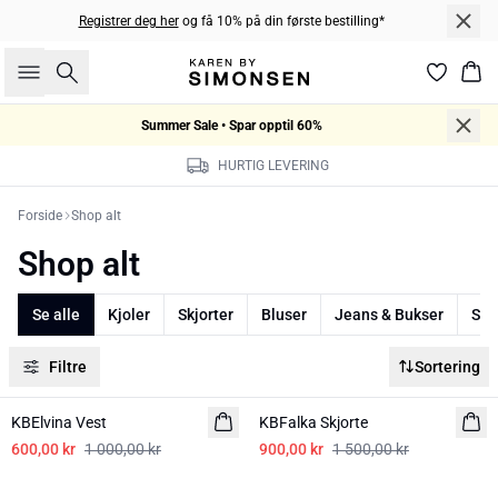
Registrer deg her
og få 10% på din første bestilling*
Søk
Han
Summer Sale • Spar opptil 60%
HURTIG LEVERING
Forside
Shop alt
Shop alt
Se alle
Kjoler
Skjorter
Bluser
Jeans & Bukser
Skj
Filtre
Sortering
-40%
-40%
KBElvina Vest
KBFalka Skjorte
600,00 kr
1 000,00 kr
900,00 kr
1 500,00 kr
-40%
-40%