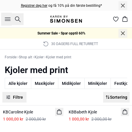
Registrer deg her
og få 10% på din første bestilling*
Søk
Han
Summer Sale • Spar opptil 60%
30 DAGERS FULL RETURRETT
Forside
Shop alt
Kjoler
Kjoler med print
Kjoler med print
Alle kjoler
Maxikjoler
Midikjoler
Minikjoler
Festkjole
Filtre
Sortering
-50%
-50%
KBCaroline Kjole
KBBabeth Kjole
1 000,00 kr
2 000,00 kr
1 000,00 kr
2 000,00 kr
-50%
-50%