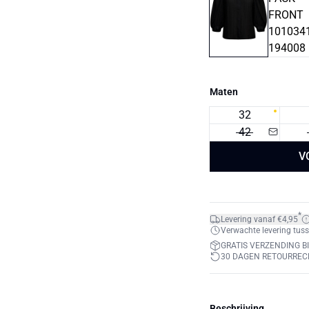
Maten
32
42
V
*
Levering vanaf €4,95
Verwachte levering tuss
GRATIS VERZENDING BI
30 DAGEN RETOURREC
Beschrijving