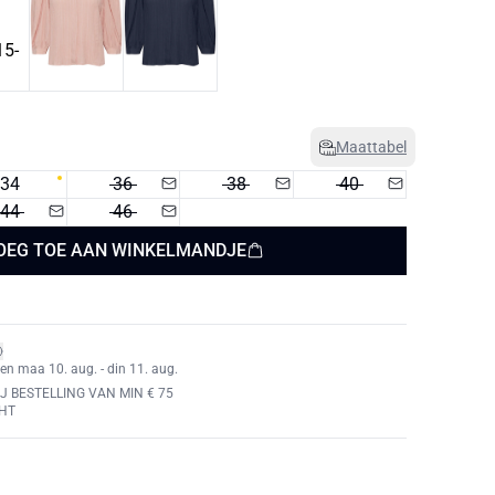
Maattabel
34
36
38
40
44
46
OEG TOE AAN WINKELMANDJE
en maa 10. aug. - din 11. aug.
J BESTELLING VAN MIN € 75
HT