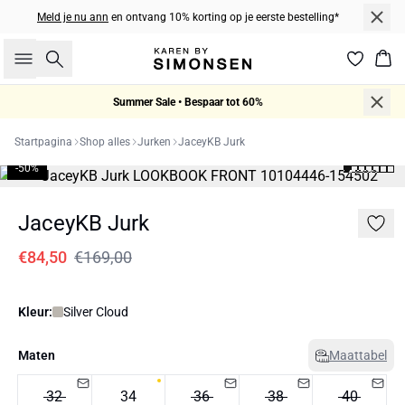
Meld je nu ann
en ontvang 10% korting op je eerste bestelling*
Zoeken
Win
Summer Sale • Bespaar tot 60%
Startpagina
Shop alles
Jurken
JaceyKB Jurk
-50%
JaceyKB Jurk
€84,50
€169,00
Kleur:
Silver Cloud
Maten
Maattabel
32
34
36
38
40