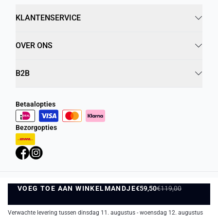
KLANTENSERVICE
OVER ONS
B2B
Betaalopties
Bezorgopties
VOEG TOE AAN WINKELMANDJE
Privacybeleid
Algemene Voorwaarden
€59,50
€119,00
VOEG TOE AAN WINKELMANDJE
©
DK Company Online BV
2026
Verwachte levering tussen dinsdag 11. augustus - woensdag 12. augustus