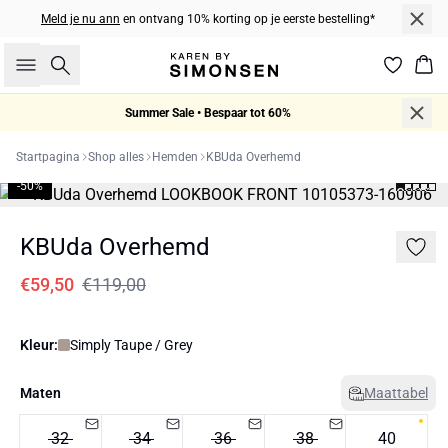
Meld je nu ann
en ontvang 10% korting op je eerste bestelling*
Zoeken
Win
Summer Sale • Bespaar tot 60%
Startpagina
Shop alles
Hemden
KBUda Overhemd
-50%
KBUda Overhemd
€59,50
€119,00
Kleur:
Simply Taupe / Grey
Maten
Maattabel
32
34
36
38
40