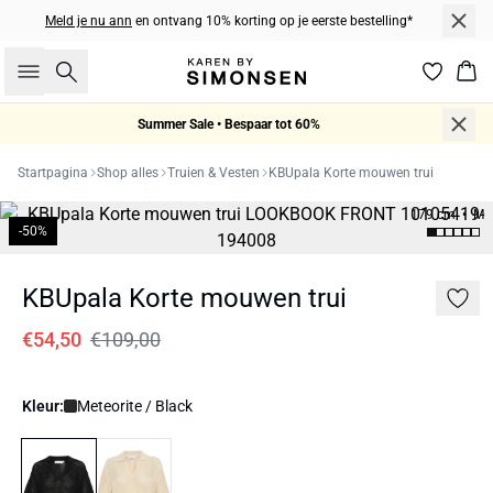
Meld je nu ann
en ontvang 10% korting op je eerste bestelling*
Zoeken
Win
Summer Sale • Bespaar tot 60%
Startpagina
Shop alles
Truien & Vesten
KBUpala Korte mouwen trui
179 cm • M
-50%
KBUpala Korte mouwen trui
€54,50
€109,00
Kleur:
Meteorite / Black