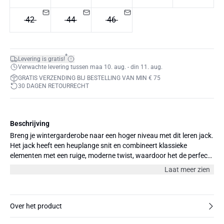
42
44
46
*
Levering is gratis!
Verwachte levering tussen maa 10. aug. - din 11. aug.
GRATIS VERZENDING BIJ BESTELLING VAN MIN € 75
30 DAGEN RETOURRECHT
Beschrijving
Breng je wintergarderobe naar een hoger niveau met dit leren jack.
Het jack heeft een heuplange snit en combineert klassieke
elementen met een ruige, moderne twist, waardoor het de perfecte
statement piece is. Een tijdloze klassieker waarop je seizoen na
Laat meer zien
seizoen kunt vertrouwen.
Over het product