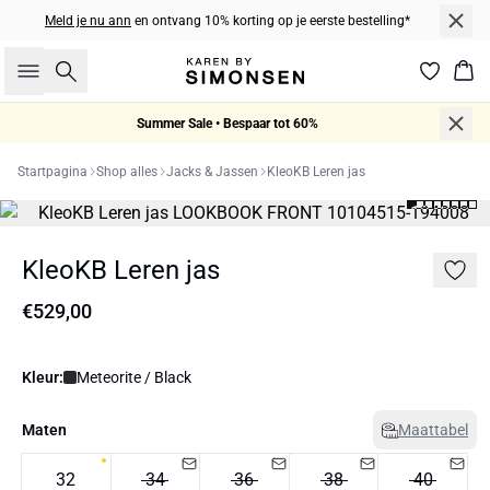
Meld je nu ann
en ontvang 10% korting op je eerste bestelling*
Zoeken
Win
Summer Sale • Bespaar tot 60%
Startpagina
Shop alles
Jacks & Jassen
KleoKB Leren jas
KleoKB Leren jas
€529,00
Kleur:
Meteorite / Black
Maten
Maattabel
32
34
36
38
40