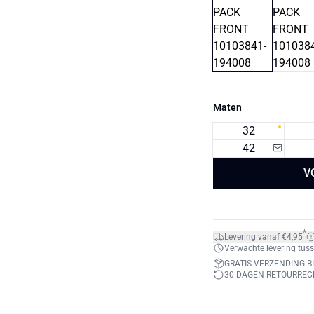
Maten
32
42
V
*
Levering vanaf €4,95
Verwachte levering tuss
GRATIS VERZENDING BI
30 DAGEN RETOURREC