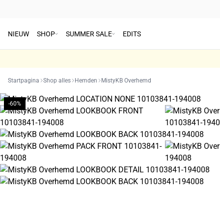
NIEUW
SHOP
SUMMER SALE
EDITS
Startpagina
Shop alles
Hemden
MistyKB Overhemd
-60%