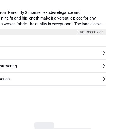
t from Karen By Simonsen exudes elegance and
nine fit and hip length make it a versatile piece for any
a woven fabric, the quality is exceptional. The long sleeves
mth while the choice of materials offers a touch of
Laat meer zien
with trousers or skirts for an effortlessly chic look. Don't miss
e your wardrobe with this timeless staple. The model is
ze 36/S.
tournering
cties