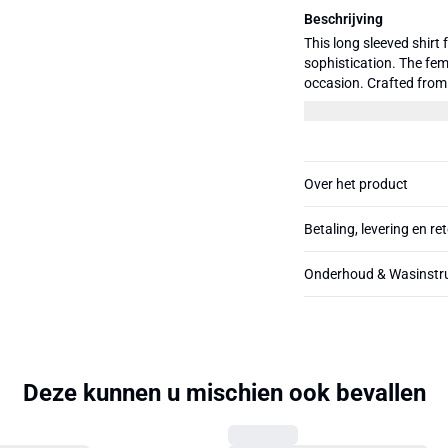
Beschrijving
This long sleeved shir
sophistication. The femi
occasion. Crafted from 
provide comfort and war
stretch. Pair this shirt 
out on the chance to elevat
176 cm and wearing si
Over het product
Betaling, levering en re
Onderhoud & Wasinstru
Deze kunnen u mischien ook bevallen