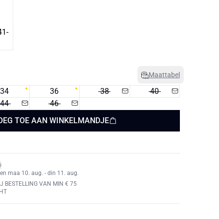
Maattabel
34
36
38
40
44
46
OEG TOE AAN WINKELMANDJE
en maa 10. aug. - din 11. aug.
J BESTELLING VAN MIN € 75
HT