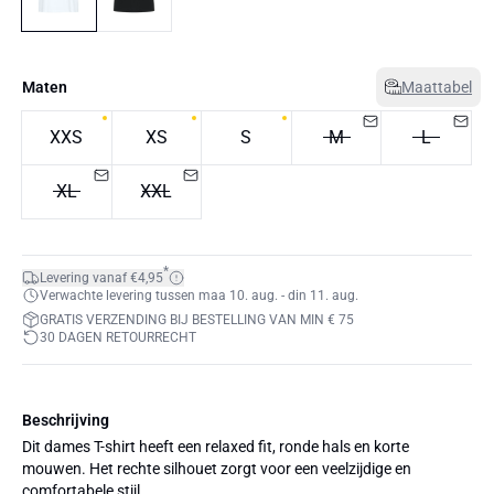
Maten
Maattabel
XXS
XS
S
M
L
XL
XXL
*
Levering vanaf €4,95
Verwachte levering tussen maa 10. aug. - din 11. aug.
GRATIS VERZENDING BIJ BESTELLING VAN MIN € 75
30 DAGEN RETOURRECHT
Beschrijving
Dit dames T-shirt heeft een relaxed fit, ronde hals en korte
mouwen. Het rechte silhouet zorgt voor een veelzijdige en
comfortabele stijl.