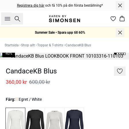
Registrera dig här
och få 10% på din första beställning*
Sök
Kor
Summer Sale • Spara upp till 60%
Startsida
Shop allt
Toppar & T-shirts
CandaceKB Blus
-40%
CandaceKB Blus
360,00 kr
600,00 kr
Färg:
Egret / White