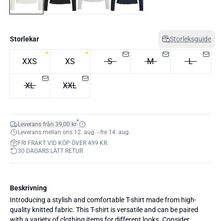
Storlekar
Storleksguide
XXS
XS
S
M
L
XL
XXL
*
Leverans från 39,00 kr
Leverans mellan ons 12. aug. - fre 14. aug.
FRI FRAKT VID KÖP ÖVER 499 KR.
30 DAGARS LÄTT RETUR
Beskrivning
Introducing a stylish and comfortable T-shirt made from high-
quality knitted fabric. This T-shirt is versatile and can be paired
with a variety of clothing items for different looks. Consider