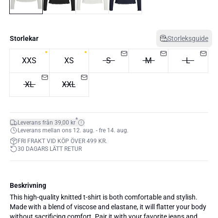
Storlekar
Storleksguide
XXS
XS
S
M
L
XL
XXL
*
Leverans från 39,00 kr
Leverans mellan ons 12. aug. - fre 14. aug.
FRI FRAKT VID KÖP ÖVER 499 KR.
30 DAGARS LÄTT RETUR
Beskrivning
This high-quality knitted t-shirt is both comfortable and stylish.
Made with a blend of viscose and elastane, it will flatter your body
without sacrificing comfort. Pair it with your favorite jeans and