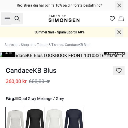
Registrera dig här
och få 10% på din första beställning*
Sök
Kor
Summer Sale • Spara upp till 60%
Startsida
Shop allt
Toppar & T-shirts
CandaceKB Blus
-40%
CandaceKB Blus
360,00 kr
600,00 kr
Färg:
Opal Gray Melange / Grey