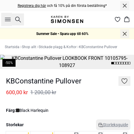
Registrera dig här
och få 10% på din första beställning*
Sök
Kor
Summer Sale • Spara upp till 60%
Startsida
Shop allt
Stickade plagg & Koftor
KBConstantine Pullover
-50%
KBConstantine Pullover
600,00 kr
1 200,00 kr
Färg:
Black Harlequin
Storlekar
Storleksguide