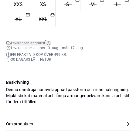
XXS
XS
S
M
L
XL
XXL
*
Leveransen är gratis!
Leverans mellan tors 13. aug. - mån 17. aug.
FRI FRAKT VID KÖP ÖVER 499 KR.
30 DAGARS LÄTT RETUR
Beskrivning
Denna damtröja har avslappnad passform och rund halsringning.
Mjukt stickat material och långa ärmar ger bekväm känsla och stil
för flera tillfällen.
Om produkten