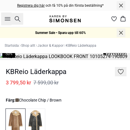
Registrera dig här
och få 10% på din första beställning*
Sök
Kor
Summer Sale • Spara upp till 60%
Startsida
Shop allt
Jackor & Kappor
KBReio Läderkappa
-50%
KBReio Läderkappa
3 799,50 kr
7 599,00 kr
Färg:
Chocolate Chip / Brown