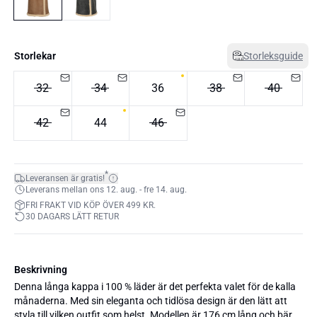
Storlekar
Storleksguide
32
34
36
38
40
42
44
46
*
Leveransen är gratis!
Leverans mellan ons 12. aug. - fre 14. aug.
FRI FRAKT VID KÖP ÖVER 499 KR.
30 DAGARS LÄTT RETUR
Beskrivning
Denna långa kappa i 100 % läder är det perfekta valet för de kalla
månaderna. Med sin eleganta och tidlösa design är den lätt att
styla till vilken outfit som helst. Modellen är 176 cm lång och bär