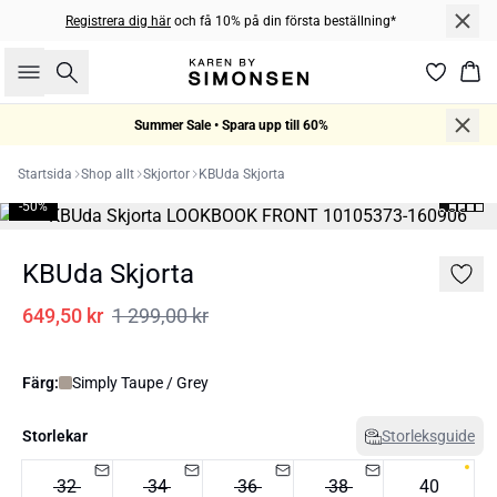
Registrera dig här
och få 10% på din första beställning*
Sök
Kor
Summer Sale • Spara upp till 60%
Startsida
Shop allt
Skjortor
KBUda Skjorta
-50%
KBUda Skjorta
649,50 kr
1 299,00 kr
Färg:
Simply Taupe / Grey
Storlekar
Storleksguide
32
34
36
38
40