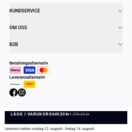
KUNDSERVICE
OM OSS
B2B
Betalningsalternativ
Leveransalternativ
LÄGG I VARUKORG
Integritetspolicy
649,50 kr
1 299,00 kr
Villkor
LÄGG I VARUKORG
©
DK Company Online AB
2026
Leverans mellan onsdag 12. augusti - fredag 14. augusti