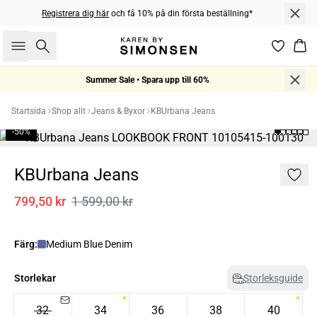
Registrera dig här
och få 10% på din första beställning*
Sök
Kor
Summer Sale • Spara upp till 60%
Startsida
Shop allt
Jeans & Byxor
KBUrbana Jeans
-50%
KBUrbana Jeans
799,50 kr
1 599,00 kr
Färg:
Medium Blue Denim
Storlekar
Storleksguide
32
34
36
38
40